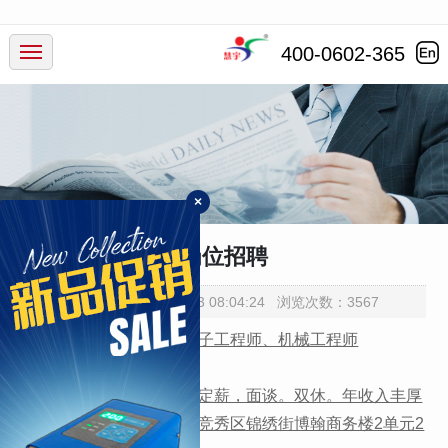
产品中心
400-0602-365
行业应用
服务支持
×
新闻动态
岗位招聘
走进慧宇
添加时间：2024-02-23 08:04:24 浏览次数：3567
长期招聘：销售人员、电子工程师、机械工程师
招聘人数：不限
待 遇：五险一金，岗位定薪，面谈。双休。年收入丰厚
工作地点：河北保定市（竞秀区锦绣街博翰商务楼2单元2