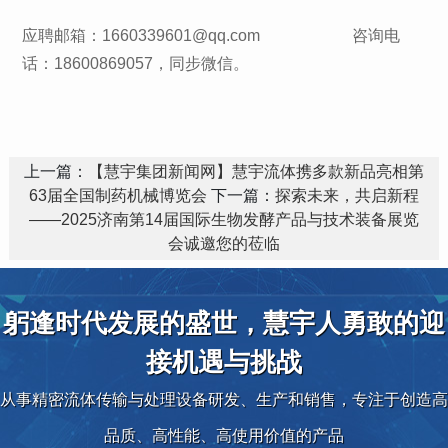
应聘邮箱：1660339601@qq.com 咨询电
话：18600869057，同步微信。
上一篇：
【慧宇集团新闻网】慧宇流体携多款新品亮相第
63届全国制药机械博览会
下一篇：
探索未来，共启新程
——2025济南第14届国际生物发酵产品与技术装备展览
会诚邀您的莅临
躬逢时代发展的盛世，慧宇人勇敢的迎
接机遇与挑战
从事精密流体传输与处理设备研发、生产和销售，专注于创造高
品质、高性能、高使用价值的产品