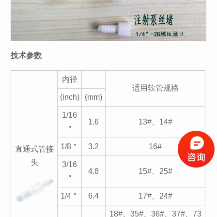
技术参数
内径
适用软管规格
(inch)
(mm)
1/16
1.6
13#、14#
＂
1/8＂
3.2
16#
直通式管接
头
3/16
4.8
15#、25#
＂
1/4＂
6.4
17#、24#
18#、35#、36#、37#、73