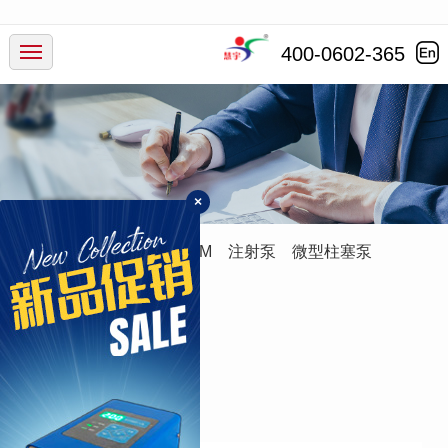
产品中心
400-0602-365
行业应用
服务支持
×
新闻动态
蠕动泵
灌装系统
ODM
注射泵
微型柱塞泵
走进慧宇
进
口
管