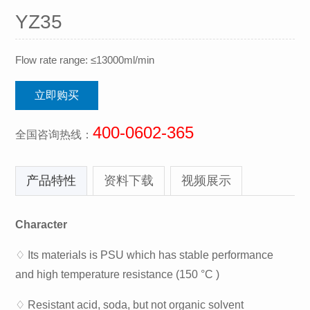
YZ35
Flow rate range: ≤13000ml/min
立即购买
400-0602-365
全国咨询热线：
产品特性
资料下载
视频展示
Character
♢ Its materials is PSU which has stable performance
and high temperature resistance (150 °C )
♢ Resistant acid, soda, but not organic solvent