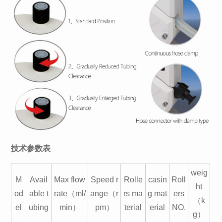
技术参数表
weig
M
Avail
Max flow
Speed r
Rolle
casin
Roll
ht
od
able t
rate（ml/
ange（r
rs ma
g mat
ers
（k
el
ubing
min）
pm）
terial
erial
NO.
g）