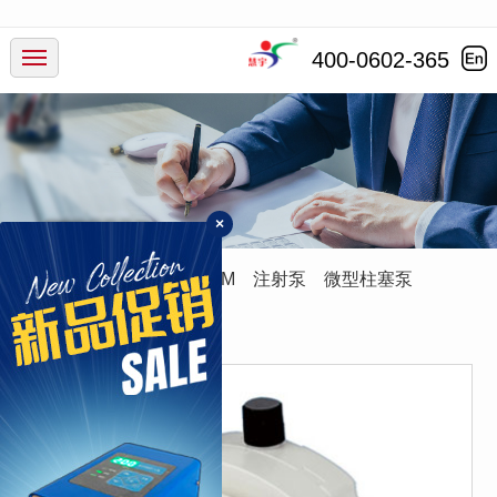
产品中心
400-0602-365
行业应用
服务支持
×
新闻动态
蠕动泵
灌装系统
ODM
注射泵
微型柱塞泵
走进慧宇