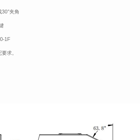
30°夹角
键
0-1F
配要求。