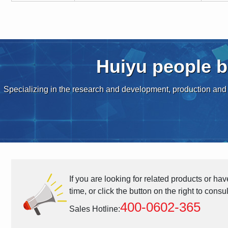
Huiyu people b
Specializing in the research and development, production and s
If you are looking for related products or ha
time, or click the button on the right to consu
400-0602-365
Sales Hotline: