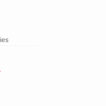
ies
5