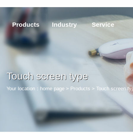
Products
Industry
Service
Touch screen type
Your location：
home page
> Products > Touch screen ty