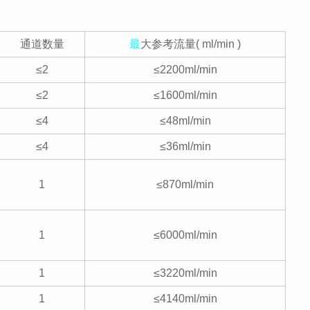
通道数量
最
大参考流量( ml/min )
≤2
≤2200ml/min
≤2
≤1600ml/min
≤4
≤48ml/min
≤4
≤36ml/min
1
≤870ml/min
1
≤6000ml/min
1
≤3220ml/min
1
≤4140ml/min