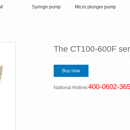
M
Syringe pump
Micro plunger pump
The CT100-600F ser
Buy now
400-0602-36
National Hotline: