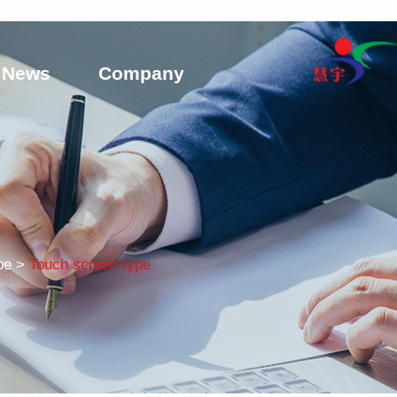
News
Company
pe >
Touch screen type